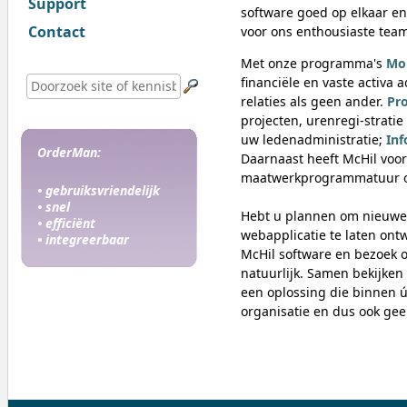
Support
software goed op elkaar en
Contact
voor ons enthousiaste team
Met onze programma's
Mo
financiële en vaste activa 
relaties als geen ander.
Pr
projecten, urenregi-stratie
uw ledenadministratie;
Inf
OrderMan:
Daarnaast heeft McHil voor
maatwerkprogrammatuur ont
• gebruiksvriendelijk
• snel
Hebt u plannen om nieuwe 
• efficiënt
webapplicatie te laten ontw
• integreerbaar
McHil software en bezoek 
natuurlijk. Samen bekijke
een oplossing die binnen 
organisatie en dus ook ge