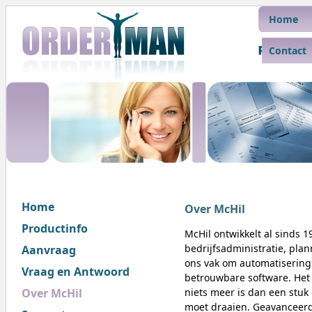
Home
Contact
Home
Over McHil
Productinfo
McHil ontwikkelt al sinds 
bedrijfsadministratie, pla
Aanvraag
ons vak om automatiserings
Vraag en Antwoord
betrouwbare software. Het 
Over McHil
niets meer is dan een stu
moet draaien. Geavanceerd