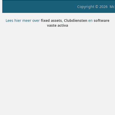
Copyright © 2026
McH
Lees hier meer over
fixed assets
,
Clubdiensten
en
software
vaste activa