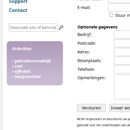
Support
E-mail:
Contact
Stuur mi
Optionele gegevens
Bedrijf:
Postcode:
OrderMan:
Adres:
Woonplaats:
• gebruiksvriendelijk
• snel
Telefoon:
• efficiënt
• integreerbaar
Opmerkingen:
McHil respecteert en beschermt uw pr
gebruikt voor het onderhouden van de 