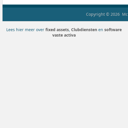
Copyright © 2026
McH
Lees hier meer over
fixed assets
,
Clubdiensten
en
software
vaste activa